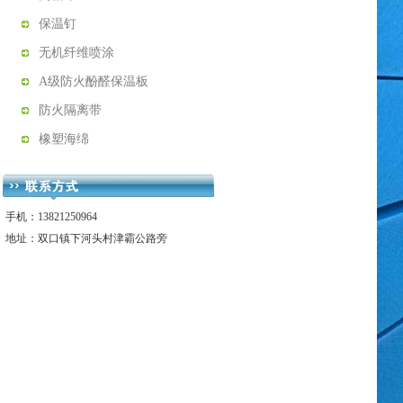
保温钉
无机纤维喷涂
A级防火酚醛保温板
防火隔离带
橡塑海绵
手机：13821250964
地址：双口镇下河头村津霸公路旁